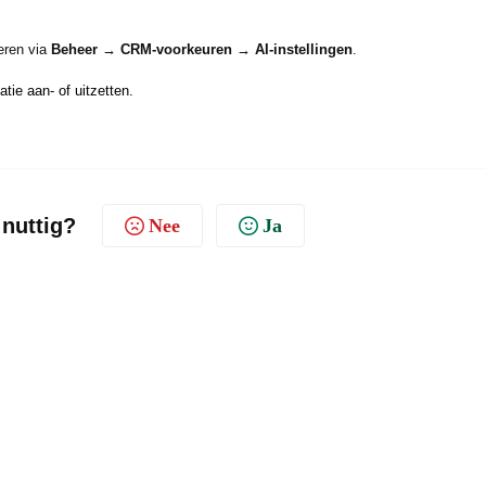
eren via
Beheer → CRM-voorkeuren → AI-instellingen
.
atie aan- of uitzetten.
 nuttig?
Nee
Ja