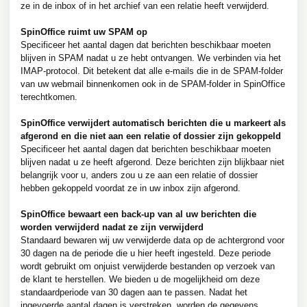
ze in de inbox of in het archief van een relatie heeft verwijderd.
SpinOffice ruimt uw SPAM op
Specificeer het aantal dagen dat berichten beschikbaar moeten
blijven in SPAM nadat u ze hebt ontvangen. We verbinden via het
IMAP-protocol. Dit betekent dat alle e-mails die in de SPAM-folder
van uw webmail binnenkomen ook in de SPAM-folder in SpinOffice
terechtkomen.
SpinOffice verwijdert automatisch berichten die u markeert als
afgerond en die niet aan een relatie of dossier zijn gekoppeld
Specificeer het aantal dagen dat berichten beschikbaar moeten
blijven nadat u ze heeft afgerond. Deze berichten zijn blijkbaar niet
belangrijk voor u, anders zou u ze aan een relatie of dossier
hebben gekoppeld voordat ze in uw inbox zijn afgerond.
SpinOffice bewaart een back-up van al uw berichten die
worden verwijderd nadat ze zijn verwijderd
Standaard bewaren wij uw verwijderde data op de achtergrond voor
30 dagen na de periode die u hier heeft ingesteld. Deze periode
wordt gebruikt om onjuist verwijderde bestanden op verzoek van
de klant te herstellen. We bieden u de mogelijkheid om deze
standaardperiode van 30 dagen aan te passen. Nadat het
ingevoerde aantal dagen is verstreken, worden de gegevens