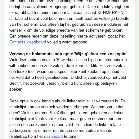
We raden u aan om deze instelling alleen te activeren wanneer uw
bedrijf de aanvullende Vragenlijst gebruikt. Deze module voegt een
extra tabblad toe onderaan de relatiekaart, naast KENMERKEN,
dit tabblad bevat veel kolommen en heeft baat bij volledige breedte
van het scherm. Dus alleen bij het gebruik van deze module is het
wenselijk om de volledige breedte van het scherm te gebruiken.
Een tweede reden om deze instelling niet te activeren; zodat het
Contacts' dashboard
volledig wordt getoond.
Vervang de linkermuisknop optie 'Wijzig' door een zoekoptie
Vink deze optie aan als u 'Bewerken' alleen bij de rechtermuis klik
wilt hebben en een zoekvak bij de linkermuis klik. Het zoekvak is
een leuke tool, waarmee u specifieker kunt zoeken op inhoud in
het veld dat u heeft geselecteerd. U klikt bijvoorbeeld op het veld
Bedrijf, het zoekvak verschijnt en u kunt alleen op bedrijven
zoeken.
Deze optie is ook handig als de linker relatielijst verborgen is. De
relatielijst kan op verzoek worden verborgen. Waarom zou u dat
doen? Welnu, ervaren SpinOffice-gebruikers gebruiken de linker
relatielijst niet vaak voor zoeken, maar geven de voorkeur aan
alleen een zoekvenster op een veld. En indien de linker relatielijst
verborgen is, is er meer ruimte aan de rechterkant van de
relatiekaart om het
dashboard
te tonen.