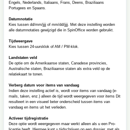
Engels, Nederlands, Italiaans, Frans, Deens, Braziliaans
Portugees en Spaans.
Datumnotatie
Kies tussen dd/mm/jjjj of mm/dd/jjjj. Met deze instelling worden
alle datumnotaties gewijzigd die in SpinOffice worden gebruikt.
Tijdweergave
Kies tussen 24-uursklok of AM / PM-klok.
Landstaten veld
De optie om de Amerikaanse staten, Canadese provincies,
Australische staten, Braziliaanse staten als extra veld op de
relatiekaart te tonen.
Verberg datum voor items van vandaag
Indien deze instelling actief is, wordt voor items van vandaag (e-
mails, taken, enz.) alleen de tijd wordt weergegeven voor items Dit
resulteert in een visueel beter onderscheid tussen items van
vandaag en items uit het verleden.
Activeer tijdregistratie
Deze optie wordt weergegeven maar werkt alleen als u een Pro-
licentie heeft. Hiermee kunt u tijdschrijven op een dossier, met als