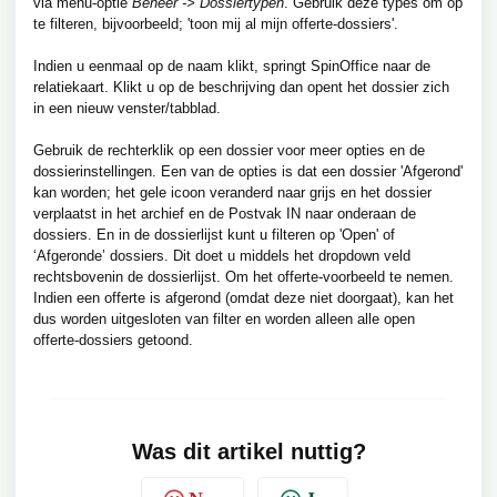
via menu-optie
Beheer -> Dossiertypen
. Gebruik deze types om op
te filteren, bijvoorbeeld; 'toon mij al mijn offerte-dossiers'.
Indien u eenmaal op de naam klikt, springt SpinOffice naar de
relatiekaart. Klikt u op de beschrijving dan opent het dossier zich
in een nieuw venster/tabblad.
Gebruik de rechterklik op een dossier voor meer opties en de
dossierinstellingen. Een van de opties is dat een dossier 'Afgerond'
kan worden; het gele icoon veranderd naar grijs en het dossier
verplaatst in het archief en de Postvak IN naar onderaan de
dossiers. En in de dossierlijst kunt u filteren op 'Open' of
‘Afgeronde’ dossiers. Dit doet u middels het dropdown veld
rechtsbovenin de dossierlijst. Om het offerte-voorbeeld te nemen.
Indien een offerte is afgerond (omdat deze niet doorgaat), kan het
dus worden uitgesloten van filter en worden alleen alle open
offerte-dossiers getoond.
Was dit artikel nuttig?