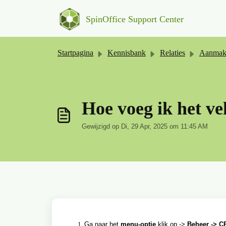
Doorgaan naar hoofdinhoud
SpinOffice Support Center
Startpagina
Kennisbank
Relaties
Aanmaken & be
Hoe voeg ik het ve
Gewijzigd op Di, 29 Apr, 2025 om 11:45 AM
Ga naar het
menu-optie
klik op ->
Beheer -> C