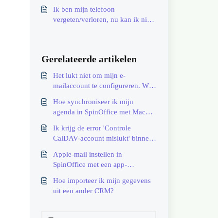
Ik ben mijn telefoon
vergeten/verloren, nu kan ik niet
inloggen met tweestapsverificatie.
Gerelateerde artikelen
Het lukt niet om mijn e-
mailaccount te configureren. Wat
moet ik doen?
Hoe synchroniseer ik mijn
agenda in SpinOffice met Mac
Agenda?
Ik krijg de error 'Controle
CalDAV-account mislukt' binnen
mijn CalDAV-account. Wat nu?
Apple-mail instellen in
SpinOffice met een app-
wachtwoord
Hoe importeer ik mijn gegevens
uit een ander CRM?