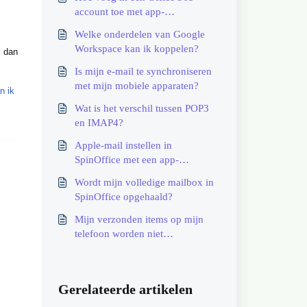
account toe met app-
wachtwoord?
Welke onderdelen van Google
Workspace kan ik koppelen?
m dan
Is mijn e-mail te synchroniseren
met mijn mobiele apparaten?
n ik
Wat is het verschil tussen POP3
en IMAP4?
Apple-mail instellen in
SpinOffice met een app-
wachtwoord
Wordt mijn volledige mailbox in
SpinOffice opgehaald?
Mijn verzonden items op mijn
telefoon worden niet
gesynchroniseerd met SpinOffice.
Hoe op te lossen?
Gerelateerde artikelen