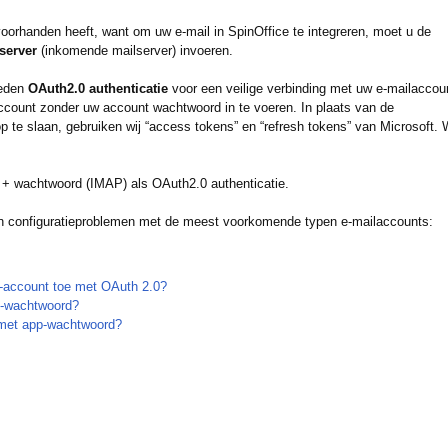
voorhanden heeft, want om uw e-mail in SpinOffice te integreren, moet u de
server
(inkomende mailserver) invoeren.
ieden
OAuth2.0 authenticatie
voor een veilige verbinding met uw e-mailaccou
account zonder uw account wachtwoord in te voeren. In plaats van de
te slaan, gebruiken wij “access tokens” en “refresh tokens” van Microsoft. 
t + wachtwoord (IMAP) als OAuth2.0 authenticatie.
 van configuratieproblemen met de meest voorkomende typen e-mailaccounts:
5-account toe met OAuth 2.0?
p-wachtwoord?
 met app-wachtwoord?