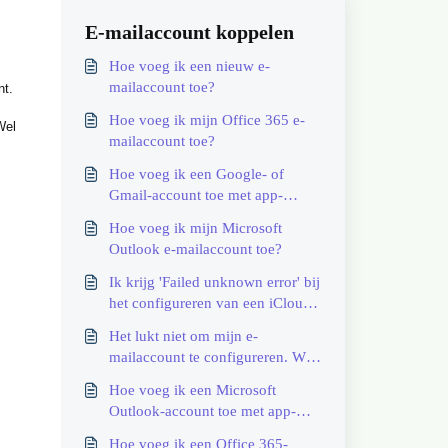
E-mailaccount koppelen
Hoe voeg ik een nieuw e-
mailaccount toe?
nt.
Hoe voeg ik mijn Office 365 e-
Wel
mailaccount toe?
Hoe voeg ik een Google- of
Gmail-account toe met app-
wachtwoord?
Hoe voeg ik mijn Microsoft
Outlook e-mailaccount toe?
Ik krijg 'Failed unknown error' bij
het configureren van een iCloud
of me.com account. Hoe op te
Het lukt niet om mijn e-
lossen?
mailaccount te configureren. Wat
moet ik doen?
Hoe voeg ik een Microsoft
Outlook-account toe met app-
wachtwoord?
Hoe voeg ik een Office 365-