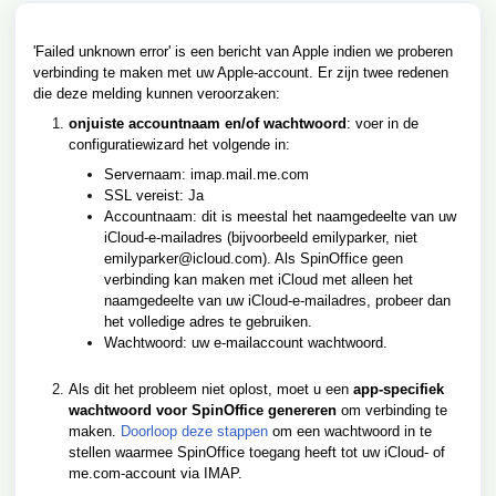
'Failed unknown error' is een bericht van Apple indien we proberen
verbinding te maken met uw Apple-account. Er zijn twee redenen
die deze melding kunnen veroorzaken:
onjuiste accountnaam en/of wachtwoord
: voer in de
configuratiewizard het volgende in:
Servernaam: imap.mail.me.com
SSL vereist: Ja
Accountnaam: dit is meestal het naamgedeelte van uw
iCloud-e-mailadres (bijvoorbeeld emilyparker, niet
emilyparker@icloud.com). Als SpinOffice geen
verbinding kan maken met iCloud met alleen het
naamgedeelte van uw iCloud-e-mailadres, probeer dan
het volledige adres te gebruiken.
Wachtwoord: uw e-mailaccount wachtwoord.
Als dit het probleem niet oplost, moet u een
app-specifiek
wachtwoord voor SpinOffice genereren
om verbinding te
maken.
Doorloop deze stappen
om een wachtwoord in te
stellen waarmee SpinOffice toegang heeft tot uw iCloud- of
me.com-account via IMAP.