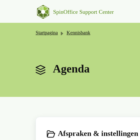
Doorgaan naar hoofdinhoud
SpinOffice Support Center
Startpagina
Kennisbank
Agenda
Afspraken & instellingen