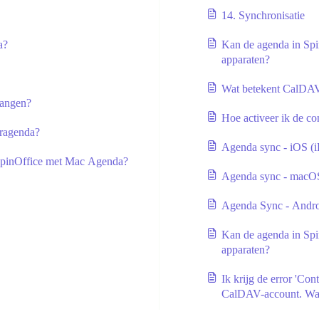
14. Synchronisatie
a?
Kan de agenda in Spi
apparaten?
Wat betekent CalDA
vangen?
Hoe activeer ik de co
oragenda?
Agenda sync - iOS (
 SpinOffice met Mac Agenda?
Agenda sync - macO
Agenda Sync - Andr
Kan de agenda in Spi
apparaten?
Ik krijg de error 'Co
CalDAV-account. Wa