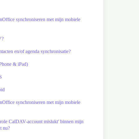
nOffice synchroniseren met mijn mobiele
V?
ntacten en/of agenda synchronisatie?
iPhone & iPad)
S
oid
nOffice synchroniseren met mijn mobiele
ntrole CalDAV-account mislukt' binnen mijn
t nu?