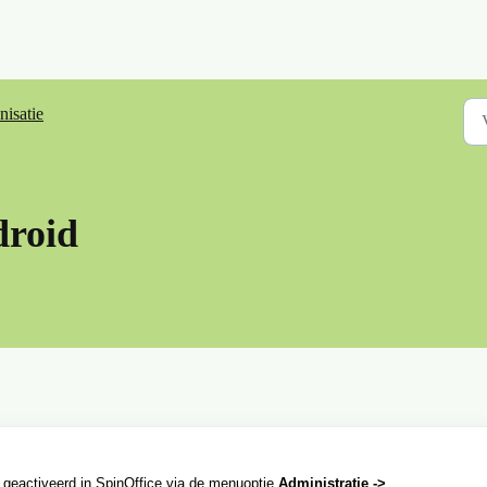
nisatie
droid
 geactiveerd in SpinOffice via de menuoptie
Administratie ->