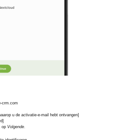
ce-crm.com
aarop u de activatie-e-mail hebt ontvangen]
d]
ik op
Volgende
.
e identificeren.