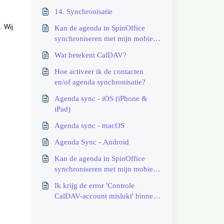
14. Synchronisatie
. Wij
Kan de agenda in SpinOffice
synchroniseren met mijn mobiele
apparaten?
Wat betekent CalDAV?
Hoe activeer ik de contacten
en/of agenda synchronisatie?
Agenda sync - iOS (iPhone &
iPad)
Agenda sync - macOS
Agenda Sync - Android
Kan de agenda in SpinOffice
synchroniseren met mijn mobiele
apparaten?
Ik krijg de error 'Controle
CalDAV-account mislukt' binnen
mijn CalDAV-account. Wat nu?