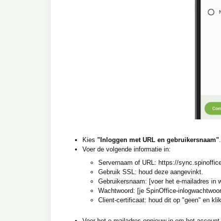
Kies
"Inloggen met URL en gebruikersnaam"
.
Voer de volgende informatie in:
Servernaam of URL: https://sync.spinoffi
Gebruik SSL: houd deze aangevinkt.
Gebruikersnaam: [voer het e-mailadres in w
Wachtwoord: [je SpinOffice-inlogwachtwoor
Client-certificaat: houd dit op "geen" en kl
Voer het e-mailadres opnieuw in om het account t