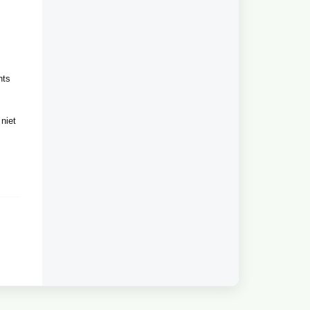
nts
niet