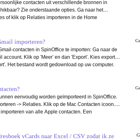
rsoonlijke contacten uit verschillende bronnen in
ar? Zie onderstaande opties. Ga naar het
es of klik op Relaties importeren in de Home
m als hier nog maar een paar relaties getoond worden.
 je contacten inclusief hun contactgegevens. Op de
Gmail importeren?
Ge
ek. Office 365 Met één druk op de
ontacten in SpinOffice te importen: Ga naar de
nclusief contactgegevens, adressen en notities in
'Export'. Kies export
 eenmalig je Office 365-account aan SpinOffice en
omputer.
 is een eenmalige import, geen doorlopende
ad.
evens -> Tekst. Kies de Gmail-CSV-
ntacten?
Ge
at je hoeft te doen, is een match maken tussen de
unnen eenvoudig worden geïmporteerd in SpinOffice.
 juiste veld in SpinOffice. De applicatie helpt je per
Klik op de Mac Contacten icoon.
importeren van alle Apple contacten. Een
port_Template.xlsx). Hierin staan de meestgebruikte
 kolommen van het relatiebestand en de velden in
dregels ter illustratie. Zo werk je met de
 de mogelijkheid bieden om ze allemaal te importeren,
n geeft
 Alle geïmporteerde Mac contacten krijgen het
resboek vCards naar Excel / CSV zodat ik ze
G
 minimaal is alleen een Achternaam of Bedrijfsnaam
n. Zodra u de relaties heeft geïmporteerd zijn ze gelijk