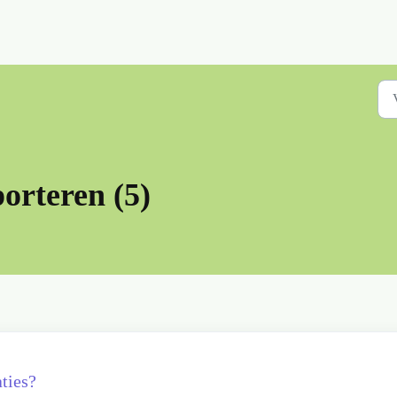
orteren (5)
ties?