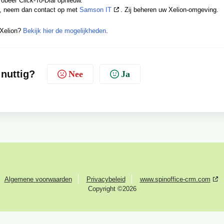
robeer Click-To-Dial opnieuw.
, neem dan contact op met
Samson IT
. Zij beheren uw Xelion-omgeving.
Xelion?
Bekijk hier de mogelijkheden
.
 nuttig?
Nee
Ja
Algemene voorwaarden
Privacybeleid
www.spinoffice-crm.com
Copyright ©2026